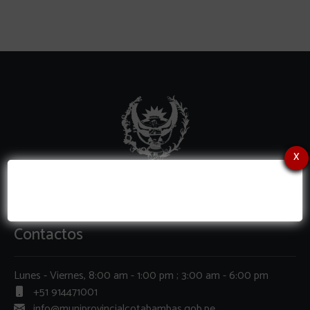
x
Contactos
Lunes - Viernes, 8:00 am - 1:00 pm ; 3:00 am - 6:00 pm
+51 914471001
info@muniprovincialcotabambas.gob.pe