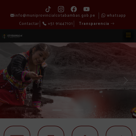
info@muniprovincialcotabambas.gob.pe
whatsapp
Contactar
+51 91447101
Transparencia
Previous
Next