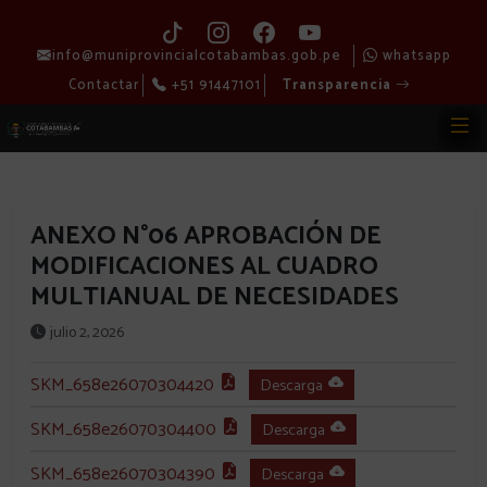
info@muniprovincialcotabambas.gob.pe
whatsapp
Contactar
+51 91447101
Transparencia
ANEXO N°06 APROBACIÓN DE
MODIFICACIONES AL CUADRO
MULTIANUAL DE NECESIDADES
julio 2, 2026
SKM_658e26070304420
Descarga
SKM_658e26070304400
Descarga
SKM_658e26070304390
Descarga