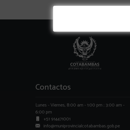
Contactos
Lunes - Viernes, 8:00 am - 1:00 pm ; 3:00 am -
6:00 pm
+51 914471001
info@muniprovincialcotabambas.gob.pe