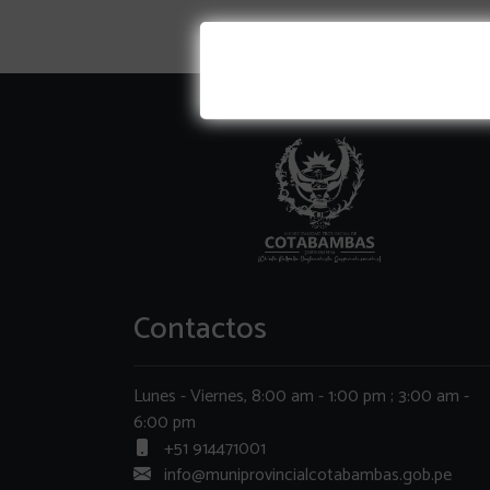
Contactos
Lunes - Viernes, 8:00 am - 1:00 pm ; 3:00 am -
6:00 pm
+51 914471001
info@muniprovincialcotabambas.gob.pe