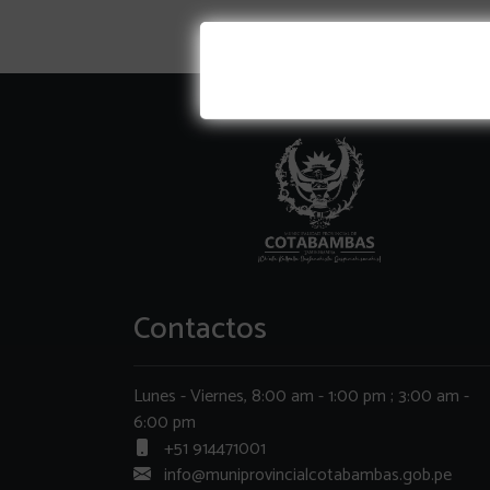
Contactos
Lunes - Viernes, 8:00 am - 1:00 pm ; 3:00 am -
6:00 pm
+51 914471001
info@muniprovincialcotabambas.gob.pe