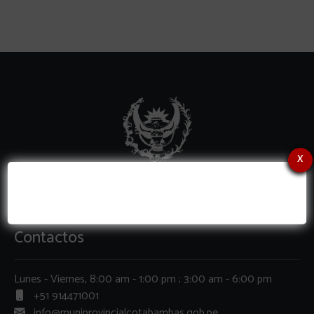
x
Contactos
Lunes - Viernes, 8:00 am - 1:00 pm ; 3:00 am - 6:00 pm
+51 914471001
info@muniprovincialcotabambas.gob.pe