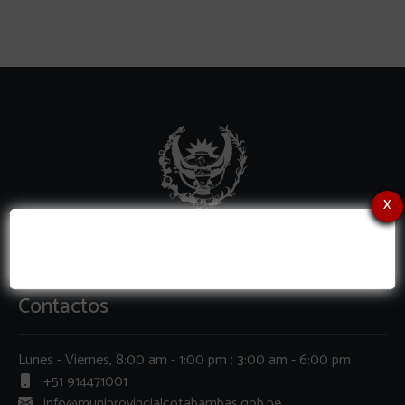
x
Contactos
Lunes - Viernes, 8:00 am - 1:00 pm ; 3:00 am - 6:00 pm
+51 914471001
info@muniprovincialcotabambas.gob.pe