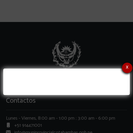
x
Contactos
Lunes - Viernes, 8:00 am - 1:00 pm ; 3:00 am - 6:00 pm
+51 914471001
info@muniprovincialcotabambas.gob.pe