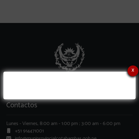
x
Contactos
Lunes - Viernes, 8:00 am - 1:00 pm ; 3:00 am - 6:00 pm
+51 914471001
info@muniprovincialcotabambas.gob.pe