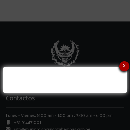
x
Contactos
Lunes - Viernes, 8:00 am - 1:00 pm ; 3:00 am - 6:00 pm
+51 914471001
info@muniprovincialcotabambas.gob.pe