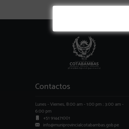
Contactos
Lunes - Viernes, 8:00 am - 1:00 pm ; 3:00 am -
6:00 pm
+51 914471001
info@muniprovincialcotabambas.gob.pe