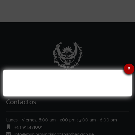
x
Contactos
Lunes - Viernes, 8:00 am - 1:00 pm ; 3:00 am - 6:00 pm
+51 914471001
info@muniprovincialcotabambas.gob.pe