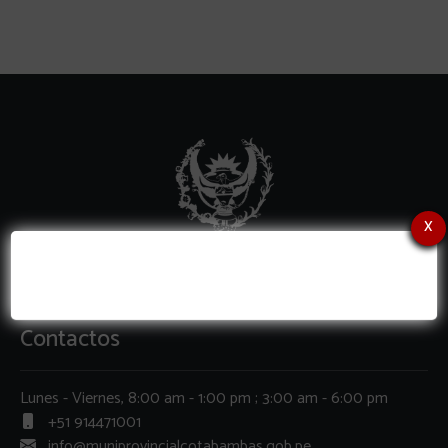
x
Contactos
Lunes - Viernes, 8:00 am - 1:00 pm ; 3:00 am - 6:00 pm
+51 914471001
info@muniprovincialcotabambas.gob.pe