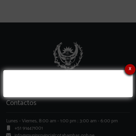
x
Contactos
Lunes - Viernes, 8:00 am - 1:00 pm ; 3:00 am - 6:00 pm
+51 914471001
info@muniprovincialcotabambas.gob.pe