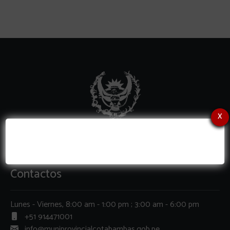
x
Contactos
Lunes - Viernes, 8:00 am - 1:00 pm ; 3:00 am - 6:00 pm
+51 914471001
info@muniprovincialcotabambas.gob.pe