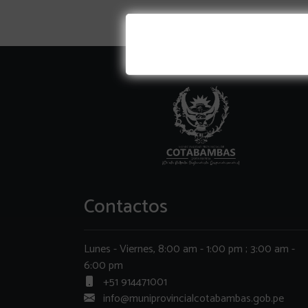
Contactos
Lunes - Viernes, 8:00 am - 1:00 pm ; 3:00 am -
6:00 pm
+51 914471001
info@muniprovincialcotabambas.gob.pe