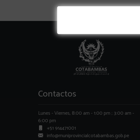
Contactos
Lunes - Viernes, 8:00 am - 1:00 pm ; 3:00 am -
6:00 pm
+51 914471001
info@muniprovincialcotabambas.gob.pe