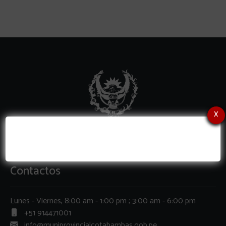
x
Contactos
Lunes - Viernes, 8:00 am - 1:00 pm ; 3:00 am - 6:00 pm
+51 914471001
info@muniprovincialcotabambas.gob.pe