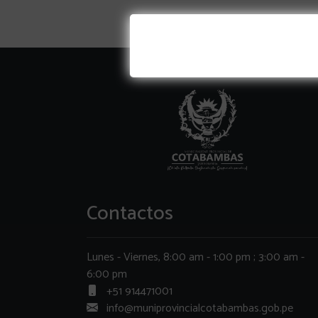
Contactos
Lunes - Viernes, 8:00 am - 1:00 pm ; 3:00 am -
6:00 pm
+51 914471001
info@muniprovincialcotabambas.gob.pe