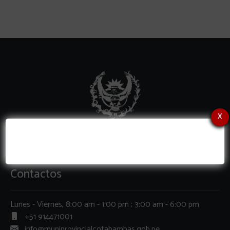
x
Contactos
Lunes - Viernes, 8:00 am - 1:00 pm ; 3:00 am - 6:00 pm
+51 914471001
info@muniprovincialcotabambas.gob.pe