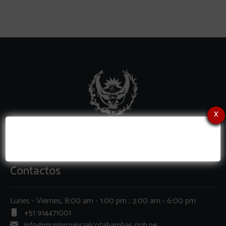
x
Contactos
Lunes - Viernes, 8:00 am - 1:00 pm ; 3:00 am - 6:00 pm
+51 914471001
info@muniprovincialcotabambas.gob.pe