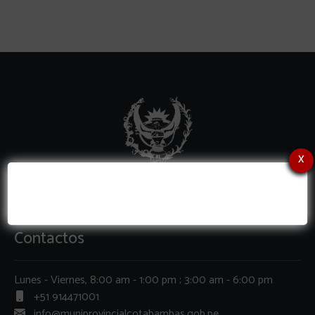
x
Contactos
Lunes - Viernes, 8:00 am - 1:00 pm ; 3:00 am - 6:00 pm
+51 914471001
info@muniprovincialcotabambas.gob.pe