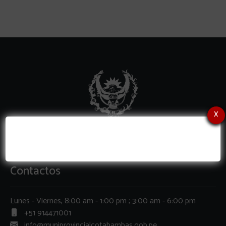
x
Contactos
Lunes - Viernes, 8:00 am - 1:00 pm ; 3:00 am - 6:00 pm
+51 914471001
info@muniprovincialcotabambas.gob.pe