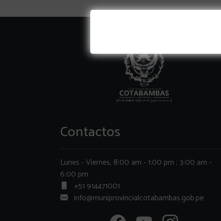
Contactos
Lunes - Viernes, 8:00 am - 1:00 pm ; 3:00 am -
6:00 pm
+51 914471001
info@muniprovincialcotabambas.gob.pe