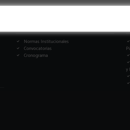
Informacion Importante
G
Normas Institucionales
Convocatorias
Pú
Cronograma
y 