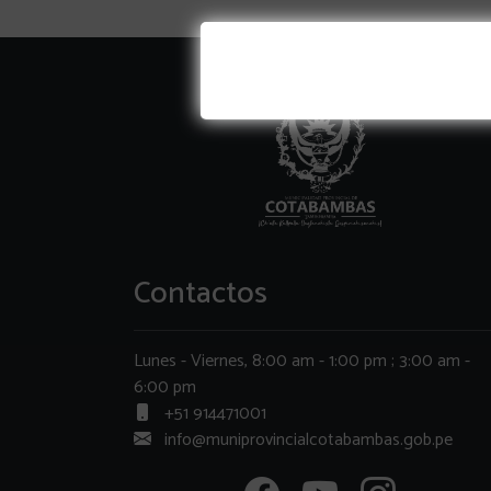
Contactos
Lunes - Viernes, 8:00 am - 1:00 pm ; 3:00 am -
6:00 pm
+51 914471001
info@muniprovincialcotabambas.gob.pe