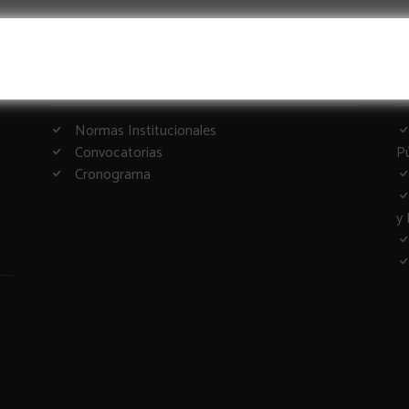
Informacion Importante
G
Normas Institucionales
Convocatorias
Pú
Cronograma
y 