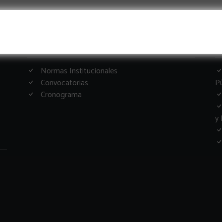
Informacion Importante
G
Normas Institucionales
Convocatorias
Pú
Cronograma
y 