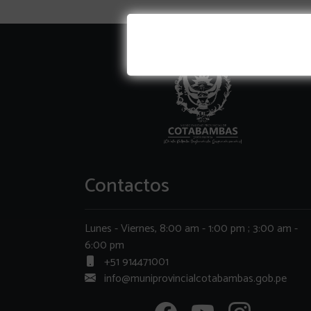
Contactos
Lunes - Viernes, 8:00 am - 1:00 pm ; 3:00 am -
6:00 pm
+51 914471001
info@muniprovincialcotabambas.gob.pe