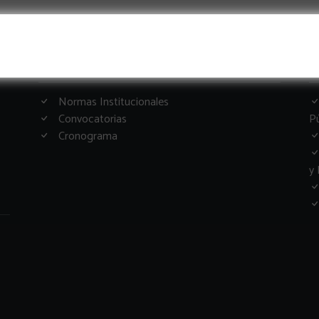
Informacion Importante
G
Normas Institucionales
Convocatorias
Pú
Cronograma
y 