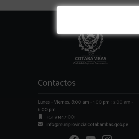
Contactos
Lunes - Viernes, 8:00 am - 1:00 pm ; 3:00 am -
6:00 pm
+51 914471001
info@muniprovincialcotabambas.gob.pe