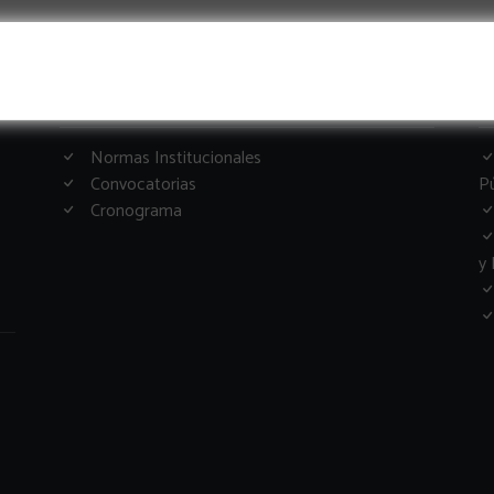
Informacion Importante
G
Normas Institucionales
Convocatorias
Pú
Cronograma
y 