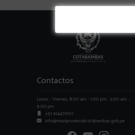
Contactos
Lunes - Viernes, 8:00 am - 1:00 pm ; 3:00 am -
6:00 pm
+51 914471001
info@muniprovincialcotabambas.gob.pe