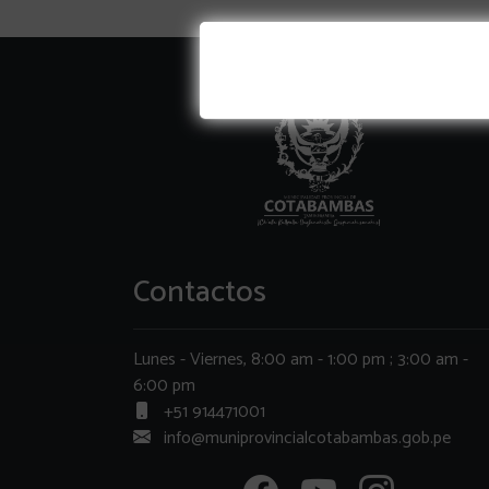
Contactos
Lunes - Viernes, 8:00 am - 1:00 pm ; 3:00 am -
6:00 pm
+51 914471001
info@muniprovincialcotabambas.gob.pe