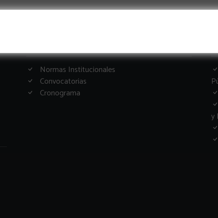
Informacion Importante
G
Normas Institucionales
Convocatorias
Pú
Cronograma
y 