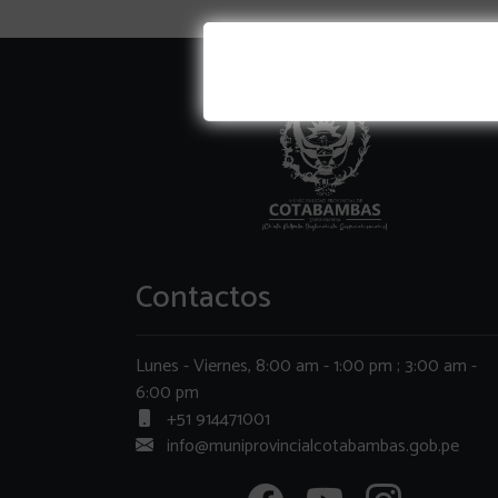
Contactos
Lunes - Viernes, 8:00 am - 1:00 pm ; 3:00 am -
6:00 pm
+51 914471001
info@muniprovincialcotabambas.gob.pe