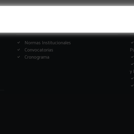
Informacion Importante
G
Normas Institucionales
Convocatorias
Pú
Cronograma
y 