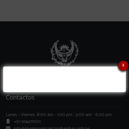
x
Contactos
Lunes - Viernes, 8:00 am - 1:00 pm ; 3:00 am - 6:00 pm
+51 914471001
info@muniprovincialcotabambas.gob.pe