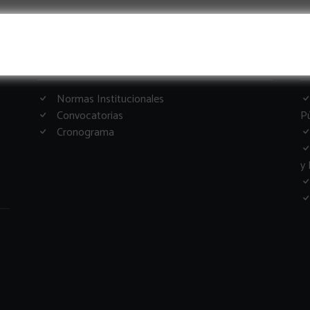
Informacion Importante
G
Normas Institucionales
Convocatorias
Pú
Cronograma
y 