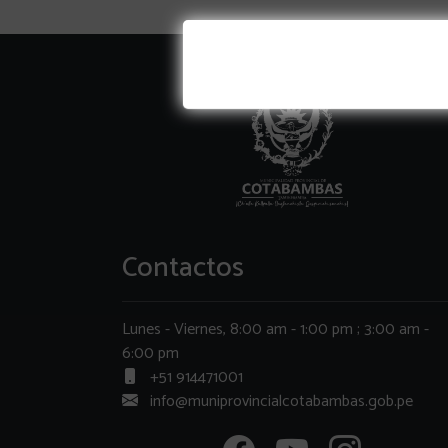
Contactos
Lunes - Viernes, 8:00 am - 1:00 pm ; 3:00 am -
6:00 pm
+51 914471001
info@muniprovincialcotabambas.gob.pe