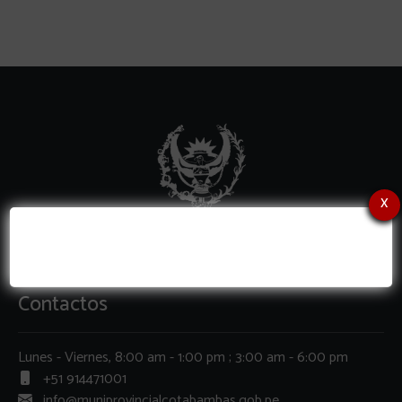
x
Contactos
Lunes - Viernes, 8:00 am - 1:00 pm ; 3:00 am - 6:00 pm
+51 914471001
info@muniprovincialcotabambas.gob.pe