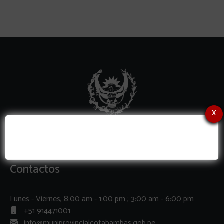
x
Contactos
Lunes - Viernes, 8:00 am - 1:00 pm ; 3:00 am - 6:00 pm
+51 914471001
info@muniprovincialcotabambas.gob.pe