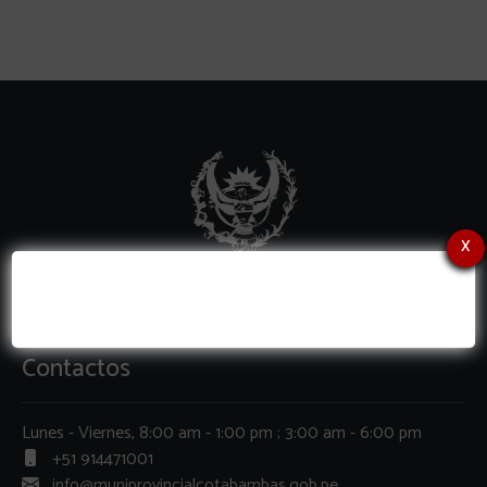
x
Contactos
Lunes - Viernes, 8:00 am - 1:00 pm ; 3:00 am - 6:00 pm
+51 914471001
info@muniprovincialcotabambas.gob.pe