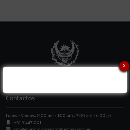
x
Contactos
Lunes - Viernes, 8:00 am - 1:00 pm ; 3:00 am - 6:00 pm
+51 914471001
info@muniprovincialcotabambas.gob.pe