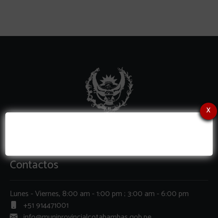
x
Contactos
Lunes - Viernes, 8:00 am - 1:00 pm ; 3:00 am - 6:00 pm
+51 914471001
info@muniprovincialcotabambas.gob.pe