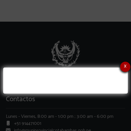
x
Contactos
Lunes - Viernes, 8:00 am - 1:00 pm ; 3:00 am - 6:00 pm
+51 914471001
info@muniprovincialcotabambas.gob.pe