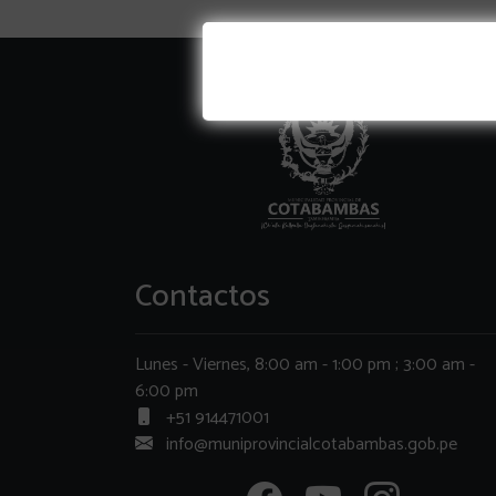
Contactos
Lunes - Viernes, 8:00 am - 1:00 pm ; 3:00 am -
6:00 pm
+51 914471001
info@muniprovincialcotabambas.gob.pe