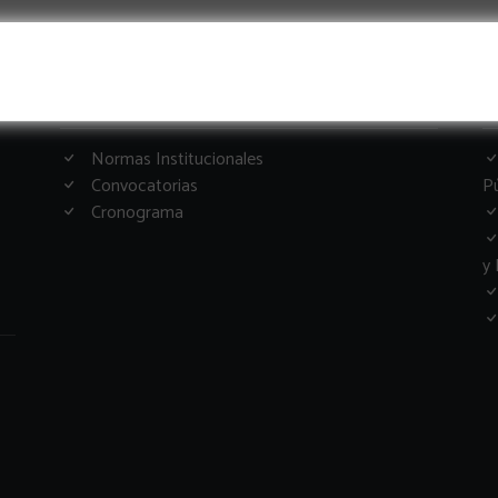
Informacion Importante
G
Normas Institucionales
Convocatorias
Pú
Cronograma
y 