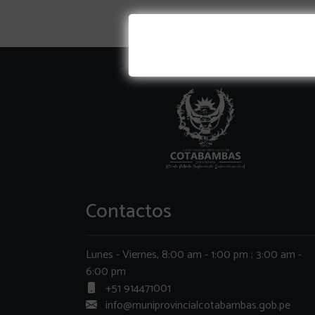
Contactos
Lunes - Viernes, 8:00 am - 1:00 pm ; 3:00 am -
6:00 pm
+51 914471001
info@muniprovincialcotabambas.gob.pe