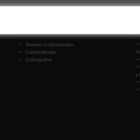
Informacion Importante
G
Normas Institucionales
Convocatorias
Pú
Cronograma
y 