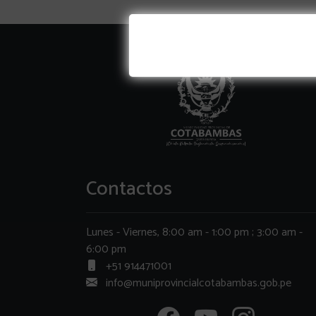
Contactos
Lunes - Viernes, 8:00 am - 1:00 pm ; 3:00 am -
6:00 pm
+51 914471001
info@muniprovincialcotabambas.gob.pe