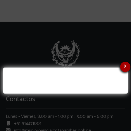
x
Contactos
Lunes - Viernes, 8:00 am - 1:00 pm ; 3:00 am - 6:00 pm
+51 914471001
info@muniprovincialcotabambas.gob.pe