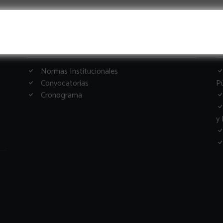
Informacion Importante
G
Normas Institucionales
Convocatorias
Pú
Cronograma
y 