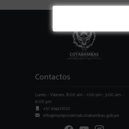
Contactos
Lunes - Viernes, 8:00 am - 1:00 pm ; 3:00 am -
6:00 pm
+51 914471001
info@muniprovincialcotabambas.gob.pe