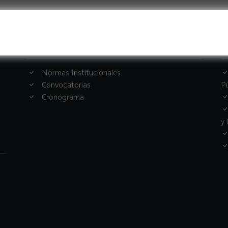
Informacion Importante
G
Normas Institucionales
Convocatorias
Pú
Cronograma
y 