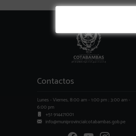
Contactos
Lunes - Viernes, 8:00 am - 1:00 pm ; 3:00 am -
6:00 pm
+51 914471001
info@muniprovincialcotabambas.gob.pe