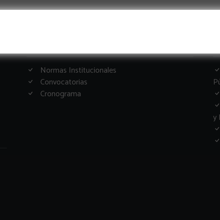
Informacion Importante
G
Normas Institucionales
Convocatorias
Pú
Cronograma
y 