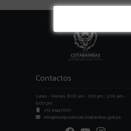
Contactos
Lunes - Viernes, 8:00 am - 1:00 pm ; 3:00 am -
6:00 pm
+51 914471001
info@muniprovincialcotabambas.gob.pe