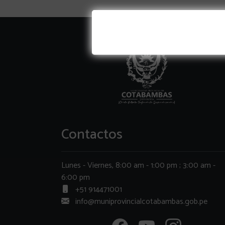
Contactos
Lunes - Viernes, 8:00 am - 1:00 pm ; 3:00 am -
6:00 pm
+51 914471001
info@muniprovincialcotabambas.gob.pe