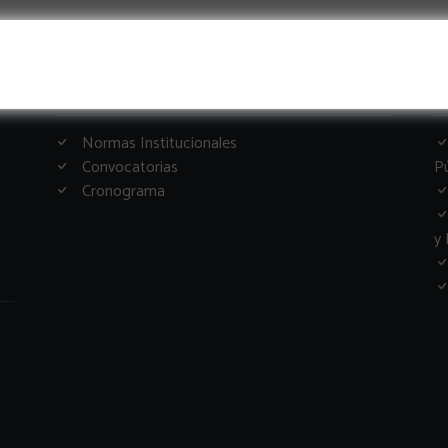
Informacion Importante
G
Normas Institucionales
Convocatorias
Pú
Cronograma
y 