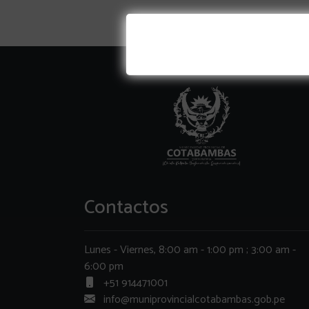
Contactos
Lunes - Viernes, 8:00 am - 1:00 pm ; 3:00 am -
6:00 pm
+51 914471001
info@muniprovincialcotabambas.gob.pe