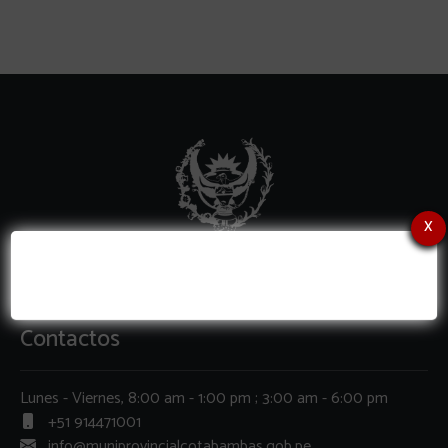
x
Contactos
Lunes - Viernes, 8:00 am - 1:00 pm ; 3:00 am - 6:00 pm
+51 914471001
info@muniprovincialcotabambas.gob.pe