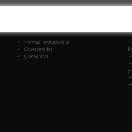
Informacion Importante
G
Normas Institucionales
Convocatorias
Pú
Cronograma
y 