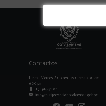
Contactos
Lunes - Viernes, 8:00 am - 1:00 pm ; 3:00 am -
6:00 pm
+51 914471001
info@muniprovincialcotabambas.gob.pe